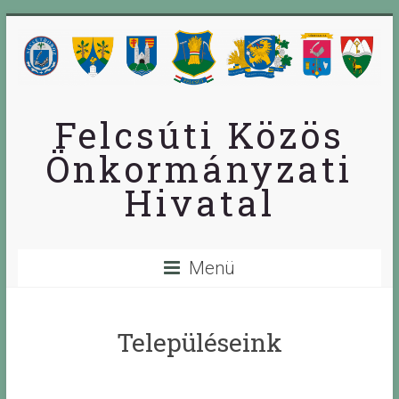
Skip
to
content
Felcsúti Közös
Önkormányzati
Hivatal
Menü
Településeink