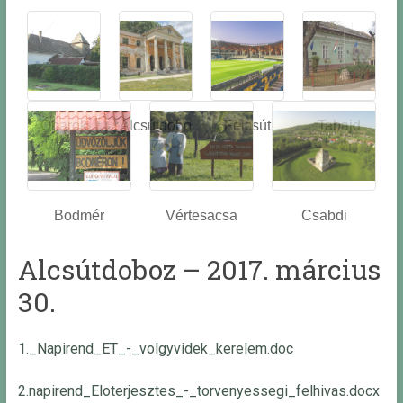
Óbarok
Alcsútdobo
Felcsút
Tabajd
z
Bodmér
Vértesacsa
Csabdi
Alcsútdoboz – 2017. március
30.
1._Napirend_ET_-_volgyvidek_kerelem.doc
2.napirend_Eloterjesztes_-_torvenyessegi_felhivas.docx