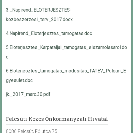
3._Napirend_ELOTERJESZTES-
kozbeszerzesi_terv_2017.docx
4.Napirend_Eloterjesztes_tamogatas.doc
5.Eloterjesztes_Karpataljai_tamogatas_elszamolasarol.do
c
6.Eloterjesztes_tamogatas_modositas_FATEV_Polgari_E
gyesulet.doc
jk._2017_marc.30.pdf
Felcsúti Közös Önkormányzati Hivatal
8086 Felcsút, Fő utca 75.