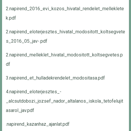
2.napirend_2016_evi_kozos_hivatal_rendelet_melleklete
k.pdf
2.napirend_eloterjesztes_hivatal_modositott_koltsegvete
s_2016_05_jav-.pdf
2.napirend_melleklet_hivatal_modositott_koltsegvetes.p
df
3.napirend_et_hulladekrendelet_modositasa.pdf
4.napirend_eloterjesztes_-
_alcsutdobozi_jozsef_nador_altalanos_iskola_tetofelujit
asarol_jav.pdf
.napirend_kazanhaz_ajanlat.pdf