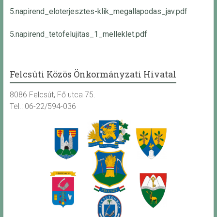
5.napirend_eloterjesztes-klik_megallapodas_jav.pdf
5.napirend_tetofelujitas_1_melleklet.pdf
Felcsúti Közös Önkormányzati Hivatal
8086 Felcsút, Fő utca 75.
Tel.: 06-22/594-036