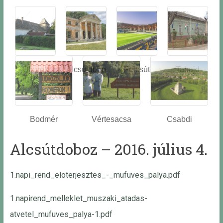
Óbarok
Alcsútdobo
Felcsút
Tabajd
z
Bodmér
Vértesacsa
Csabdi
Alcsútdoboz – 2016. július 4.
1.napi_rend_eloterjesztes_-_mufuves_palya.pdf
1.napirend_melleklet_muszaki_atadas-
atvetel_mufuves_palya-1.pdf