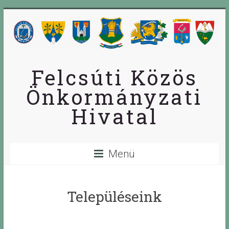
Skip
to
content
Felcsúti Közös
Önkormányzati
Hivatal
Menü
Településeink