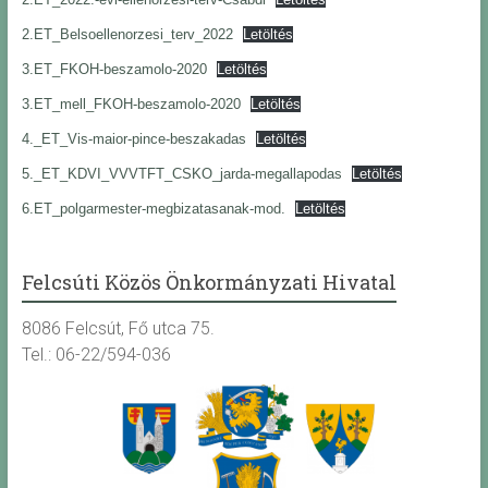
2.ET_Belsoellenorzesi_terv_2022
Letöltés
3.ET_FKOH-beszamolo-2020
Letöltés
3.ET_mell_FKOH-beszamolo-2020
Letöltés
4._ET_Vis-maior-pince-beszakadas
Letöltés
5._ET_KDVI_VVVTFT_CSKO_jarda-megallapodas
Letöltés
6.ET_polgarmester-megbizatasanak-mod.
Letöltés
Felcsúti Közös Önkormányzati Hivatal
8086 Felcsút, Fő utca 75.
Tel.: 06-22/594-036