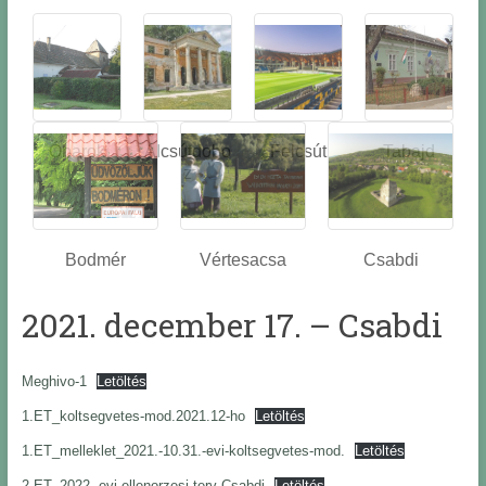
Óbarok
Alcsútdobo
Felcsút
Tabajd
z
Bodmér
Vértesacsa
Csabdi
2021. december 17. – Csabdi
Meghivo-1
Letöltés
1.ET_koltsegvetes-mod.2021.12-ho
Letöltés
1.ET_melleklet_2021.-10.31.-evi-koltsegvetes-mod.
Letöltés
2.ET_2022.-evi-ellenorzesi-terv-Csabdi
Letöltés