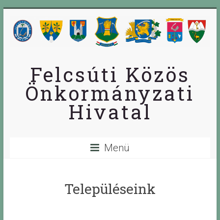
Skip
to
content
Felcsúti Közös
Önkormányzati
Hivatal
Menü
Településeink