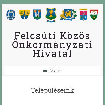
Skip
to
content
Felcsúti Közös
Önkormányzati
Hivatal
Menü
Településeink