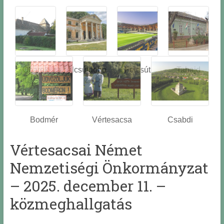
Óbarok
Alcsútdobo
Felcsút
Tabajd
z
Bodmér
Vértesacsa
Csabdi
Vértesacsai Német
Nemzetiségi Önkormányzat
– 2025. december 11. –
közmeghallgatás