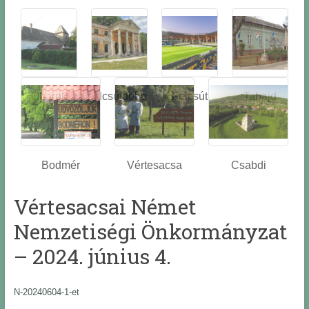
Óbarok
Alcsútdobo
Felcsút
Tabajd
z
Bodmér
Vértesacsa
Csabdi
Vértesacsai Német
Nemzetiségi Önkormányzat
– 2024. június 4.
N-20240604-1-et