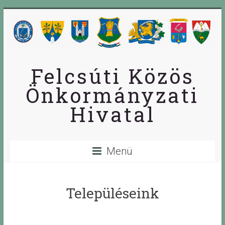
Skip
to
content
Felcsúti Közös
Önkormányzati
Hivatal
Menü
Településeink