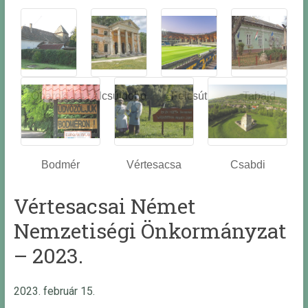
Óbarok
Alcsútdobo
Felcsút
Tabajd
z
Bodmér
Vértesacsa
Csabdi
Vértesacsai Német
Nemzetiségi Önkormányzat
– 2023.
2023. február 15.