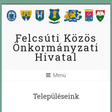
Skip
to
content
Felcsúti Közös
Önkormányzati
Hivatal
Menü
Településeink