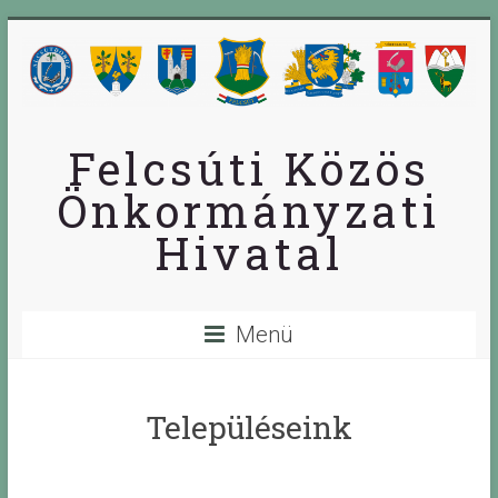
Skip
to
content
Felcsúti Közös
Önkormányzati
Hivatal
Menü
Településeink