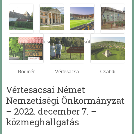
Óbarok
Alcsútdobo
Felcsút
Tabajd
z
Bodmér
Vértesacsa
Csabdi
Vértesacsai Német
Nemzetiségi Önkormányzat
– 2022. december 7. –
közmeghallgatás