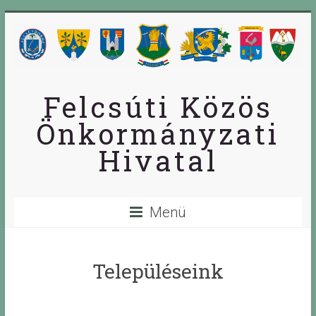
Skip
to
content
Felcsúti Közös
Önkormányzati
Hivatal
Menü
Településeink