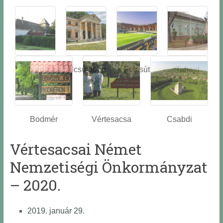
Óbarok
Alcsútdobo
Felcsút
Tabajd
z
Bodmér
Vértesacsa
Csabdi
Vértesacsai Német
Nemzetiségi Önkormányzat
– 2020.
2019. január 29.