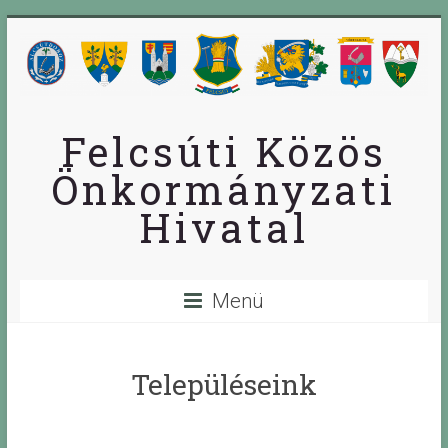
Skip
to
content
Felcsúti Közös
Önkormányzati
Hivatal
Menü
Településeink