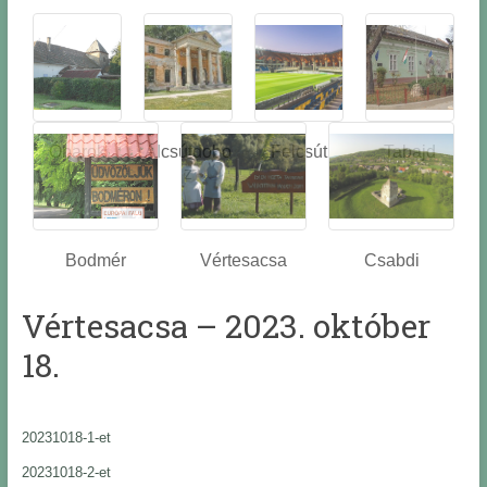
Óbarok
Alcsútdobo
Felcsút
Tabajd
z
Bodmér
Vértesacsa
Csabdi
Vértesacsa – 2023. október
18.
20231018-1-et
20231018-2-et