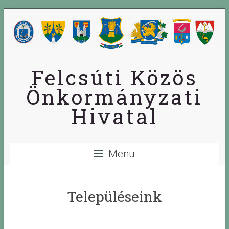
Skip
to
content
Felcsúti Közös
Önkormányzati
Hivatal
Menü
Településeink