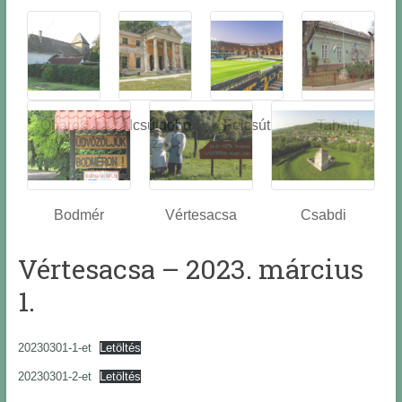
Óbarok
Alcsútdobo
Felcsút
Tabajd
z
Bodmér
Vértesacsa
Csabdi
Vértesacsa – 2023. március
1.
20230301-1-et
Letöltés
20230301-2-et
Letöltés