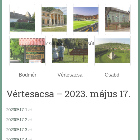
Óbarok
Alcsútdobo
Felcsút
Tabajd
z
Bodmér
Vértesacsa
Csabdi
Vértesacsa – 2023. május 17.
20230517-1-et
20230517-2-et
20230517-3-et
20230517-4-et