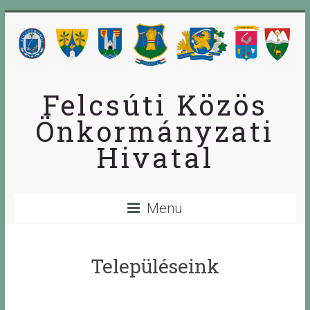
Skip
to
content
Felcsúti Közös
Önkormányzati
Hivatal
Menü
Településeink