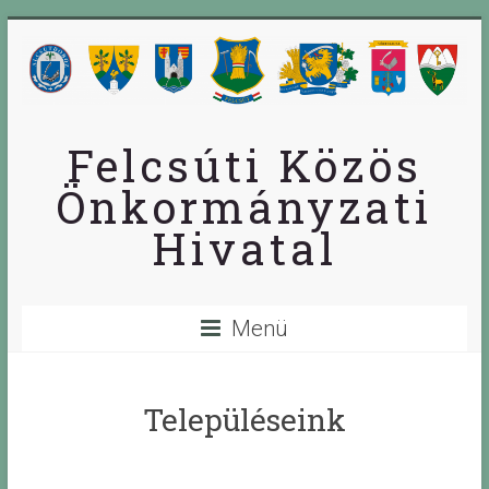
Skip
to
content
Felcsúti Közös
Önkormányzati
Hivatal
Menü
Településeink