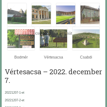
Óbarok
Alcsútdobo
Felcsút
Tabajd
z
Bodmér
Vértesacsa
Csabdi
Vértesacsa – 2022. december
7.
20221207-1-et
20221207-2-et