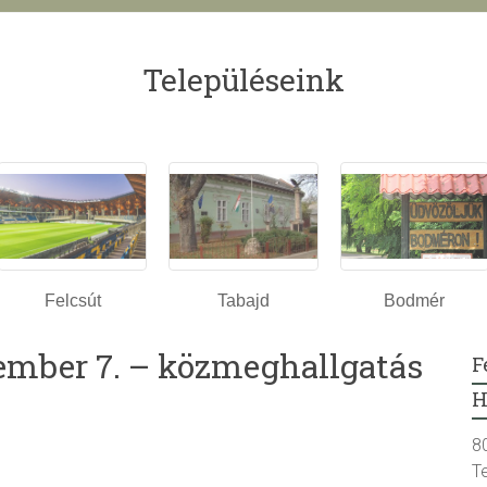
Településeink
Felcsút
Tabajd
Bodmér
cember 7. – közmeghallgatás
F
H
8
T