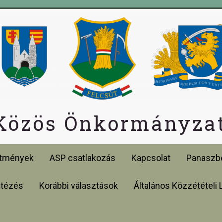
 Közös Önkormányzat
etmények
ASP csatlakozás
Kapcsolat
Panaszbe
ntézés
Korábbi választások
Általános Közzétételi 