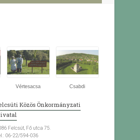
Vértesacsa
Csabdi
elcsúti Közös Önkormányzati
ivatal
086 Felcsút, Fő utca 75.
el.: 06-22/594-036