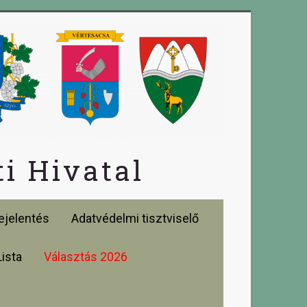
i Hivatal
jelentés
Adatvédelmi tisztviselő
Lista
Választás 2026