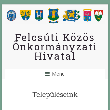
Skip
to
content
Felcsúti Közös
Önkormányzati
Hivatal
Menü
Településeink