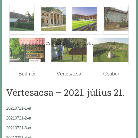
Óbarok
Alcsútdobo
Felcsút
Tabajd
z
Bodmér
Vértesacsa
Csabdi
Vértesacsa – 2021. július 21.
20210721-1-et
20210721-2-et
20210721-3-et
20210721-4-et