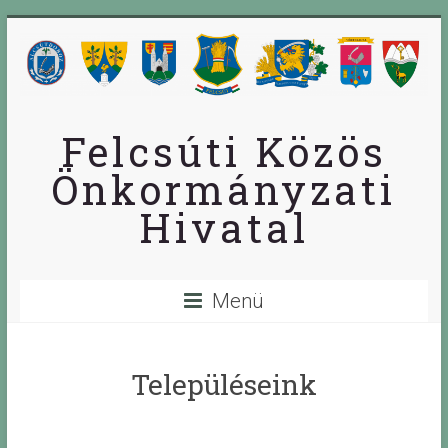
Skip
to
content
Felcsúti Közös
Önkormányzati
Hivatal
Menü
Településeink