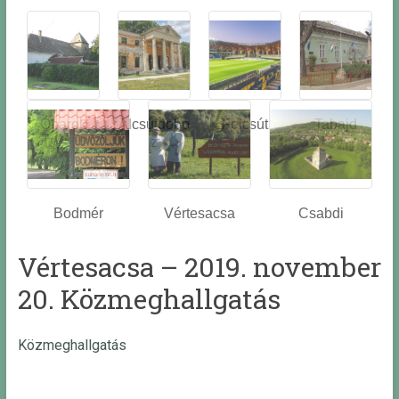
Óbarok
Alcsútdobo
Felcsút
Tabajd
z
Bodmér
Vértesacsa
Csabdi
Vértesacsa – 2019. november
20. Közmeghallgatás
Közmeghallgatás