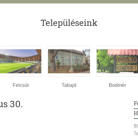
Településeink
Felcsút
Tabajd
Bodmér
us 30.
F
H
8
T