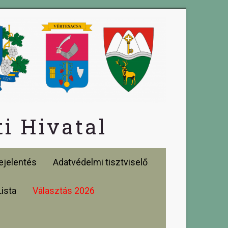
i Hivatal
jelentés
Adatvédelmi tisztviselő
Lista
Választás 2026