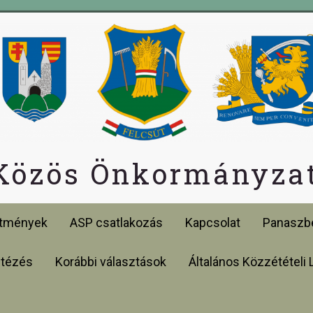
 Közös Önkormányzat
etmények
ASP csatlakozás
Kapcsolat
Panaszbe
ntézés
Korábbi választások
Általános Közzétételi 