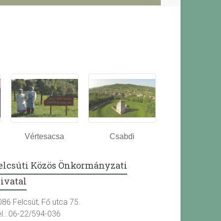
Vértesacsa
Csabdi
elcsúti Közös Önkormányzati
ivatal
086 Felcsút, Fő utca 75.
el.: 06-22/594-036