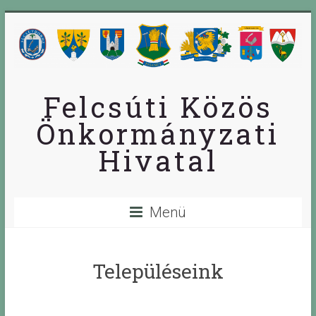
Skip
to
content
Felcsúti Közös
Önkormányzati
Hivatal
Menü
Településeink