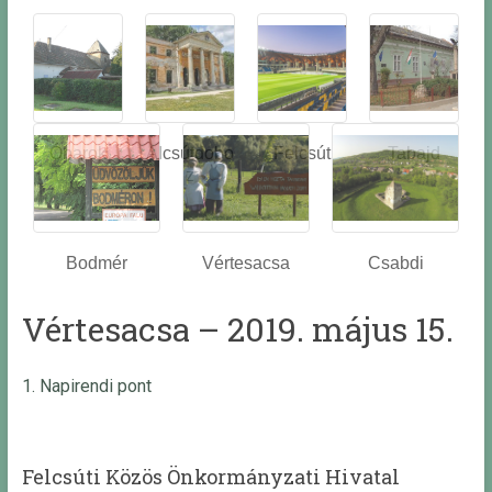
Óbarok
Alcsútdobo
Felcsút
Tabajd
z
Bodmér
Vértesacsa
Csabdi
Vértesacsa – 2019. május 15.
1. Napirendi pont
Felcsúti Közös Önkormányzati Hivatal