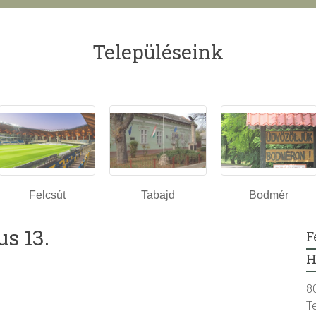
Településeink
Felcsút
Tabajd
Bodmér
us 13.
F
H
8
T