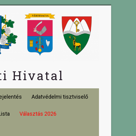
i Hivatal
jelentés
Adatvédelmi tisztviselő
Lista
Választás 2026