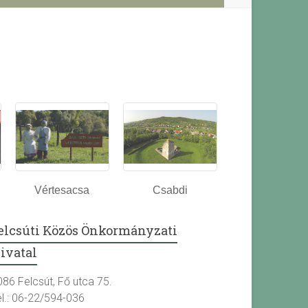
Vértesacsa
Csabdi
elcsúti Közös Önkormányzati
ivatal
086 Felcsút, Fő utca 75.
el.: 06-22/594-036