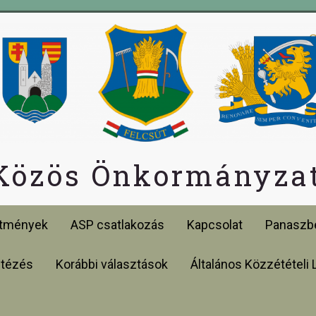
 Közös Önkormányzat
etmények
ASP csatlakozás
Kapcsolat
Panaszbe
ntézés
Korábbi választások
Általános Közzétételi 