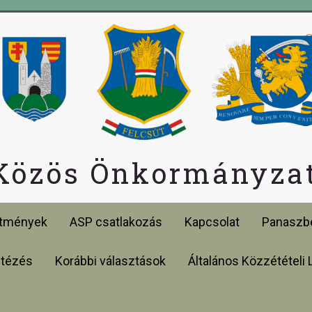
 Közös Önkormányzat
etmények
ASP csatlakozás
Kapcsolat
Panaszbe
ntézés
Korábbi választások
Általános Közzétételi 