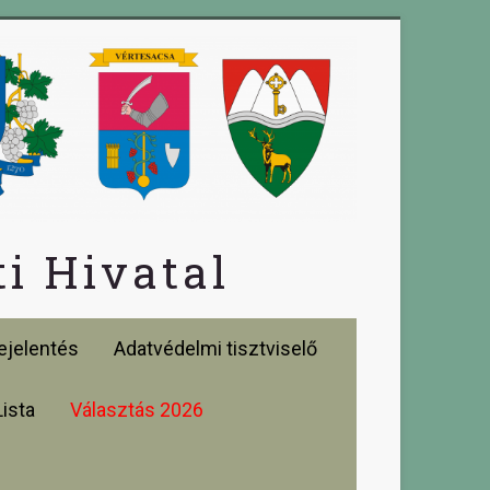
i Hivatal
jelentés
Adatvédelmi tisztviselő
Lista
Választás 2026