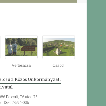
Vértesacsa
Csabdi
elcsúti Közös Önkormányzati
ivatal
086 Felcsút, Fő utca 75.
el.: 06-22/594-036