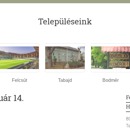
Településeink
Felcsút
Tabajd
Bodmér
uár 14.
F
H
8
T