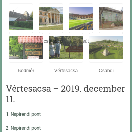
Óbarok
Alcsútdobo
Felcsút
Tabajd
z
Bodmér
Vértesacsa
Csabdi
Vértesacsa – 2019. december
11.
1. Napirendi pont
2. Napirendi pont