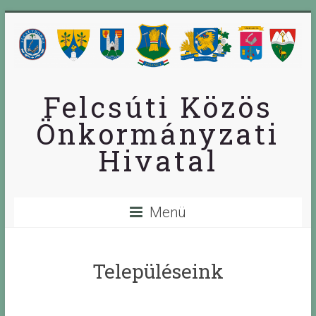
Skip
to
content
Felcsúti Közös
Önkormányzati
Hivatal
Menü
Településeink