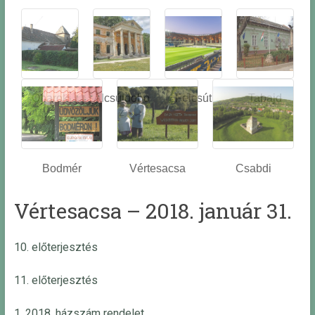
Óbarok
Alcsútdobo
Felcsút
Tabajd
z
Bodmér
Vértesacsa
Csabdi
Vértesacsa – 2018. január 31.
10. előterjesztés
11. előterjesztés
1. 2018. házszám rendelet