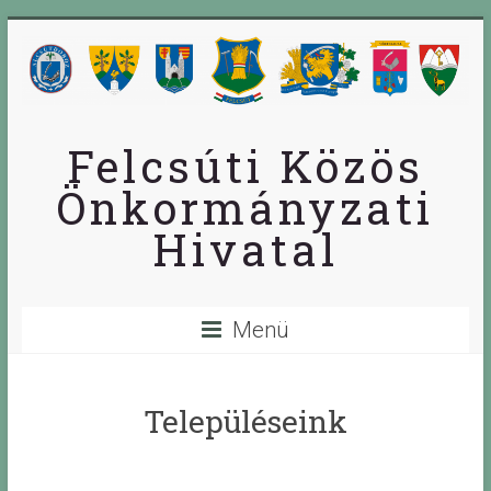
Skip
to
content
Felcsúti Közös
Önkormányzati
Hivatal
Menü
Településeink