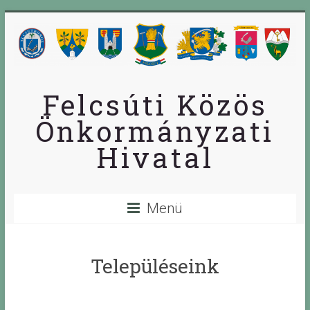
Skip
to
content
Felcsúti Közös
Önkormányzati
Hivatal
Menü
Településeink