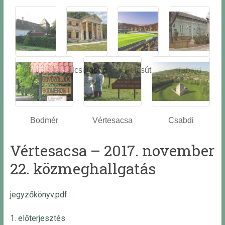
Óbarok
Alcsútdobo
Felcsút
Tabajd
z
Bodmér
Vértesacsa
Csabdi
Vértesacsa – 2017. november
22. közmeghallgatás
jegyzőkönyv.pdf
1. előterjesztés