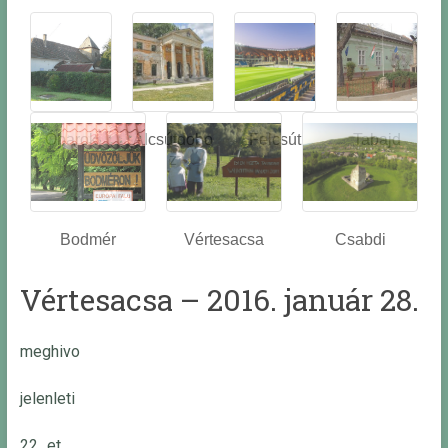
Óbarok
Alcsútdobo
Felcsút
Tabajd
z
Bodmér
Vértesacsa
Csabdi
Vértesacsa – 2016. január 28.
meghivo
jelenleti
22_et