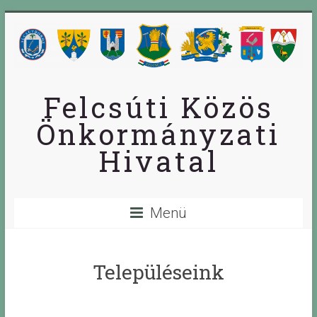
Skip
to
content
Felcsúti Közös
Önkormányzati
Hivatal
Menü
Településeink