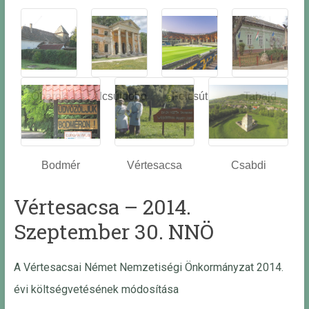
Óbarok
Alcsútdobo
Felcsút
Tabajd
z
Bodmér
Vértesacsa
Csabdi
Vértesacsa – 2014.
Szeptember 30. NNÖ
A Vértesacsai Német Nemzetiségi Önkormányzat 2014.
évi költségvetésének módosítása