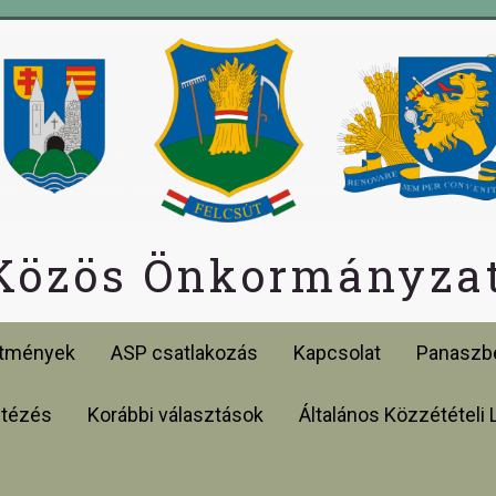
 Közös Önkormányzat
etmények
ASP csatlakozás
Kapcsolat
Panaszbe
ntézés
Korábbi választások
Általános Közzétételi 