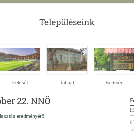
Településeink
Felcsút
Tabajd
Bodmér
óber 22. NNÖ
F
H
választás eredményéről
8
T