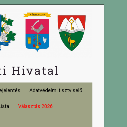
i Hivatal
jelentés
Adatvédelmi tisztviselő
Lista
Választás 2026