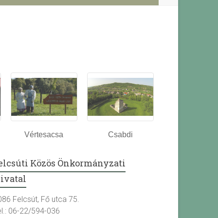
Vértesacsa
Csabdi
elcsúti Közös Önkormányzati
ivatal
086 Felcsút, Fő utca 75.
el.: 06-22/594-036