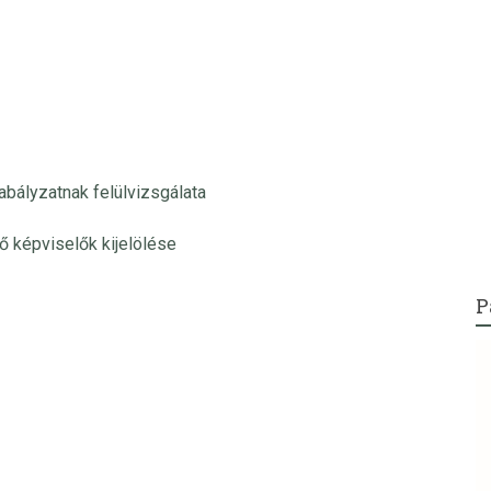
ályzatnak felülvizsgálata
ő képviselők kijelölése
P