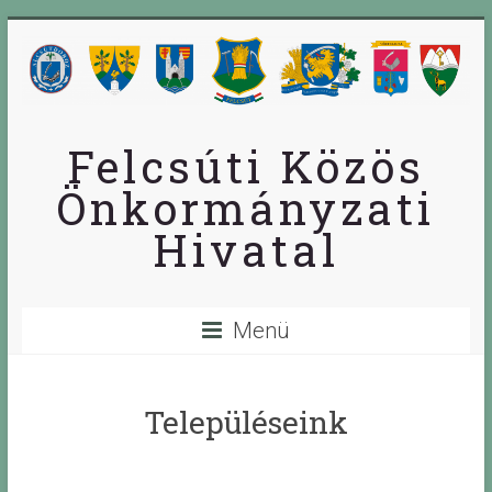
Skip
to
content
Felcsúti Közös
Önkormányzati
Hivatal
Menü
Településeink