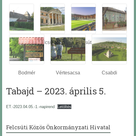
Óbarok
Alcsútdobo
Felcsút
Tabajd
z
Bodmér
Vértesacsa
Csabdi
Tabajd – 2023. április 5.
ET.-2023.04.05.-1.-napirend
Letöltés
Felcsúti Közös Önkormányzati Hivatal