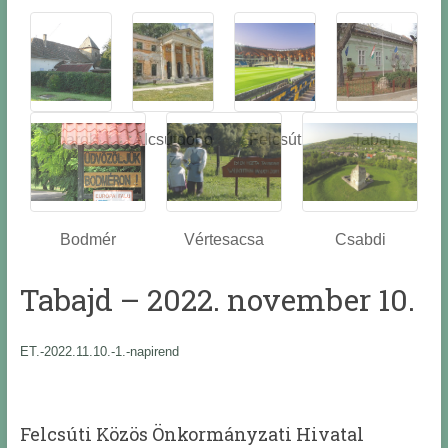
Óbarok
Alcsútdobo
Felcsút
Tabajd
z
Bodmér
Vértesacsa
Csabdi
Tabajd – 2022. november 10.
ET.-2022.11.10.-1.-napirend
Felcsúti Közös Önkormányzati Hivatal