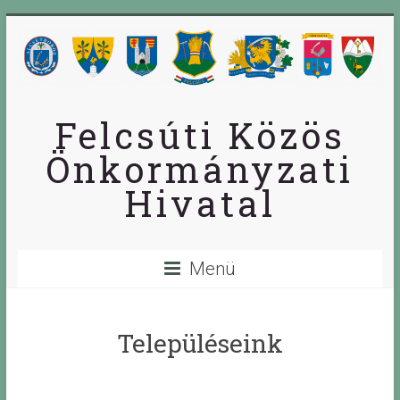
Skip
to
content
Felcsúti Közös
Önkormányzati
Hivatal
Menü
Településeink