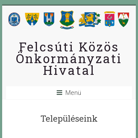
Skip
to
content
Felcsúti Közös
Önkormányzati
Hivatal
Menü
Településeink