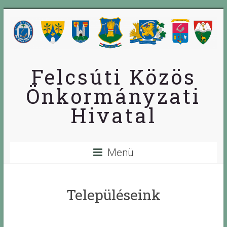
Skip
to
content
Felcsúti Közös
Önkormányzati
Hivatal
Menü
Településeink