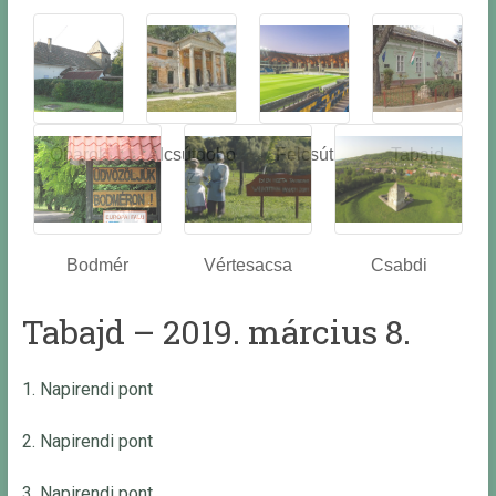
Óbarok
Alcsútdobo
Felcsút
Tabajd
z
Bodmér
Vértesacsa
Csabdi
Tabajd – 2019. március 8.
1. Napirendi pont
2. Napirendi pont
3. Napirendi pont