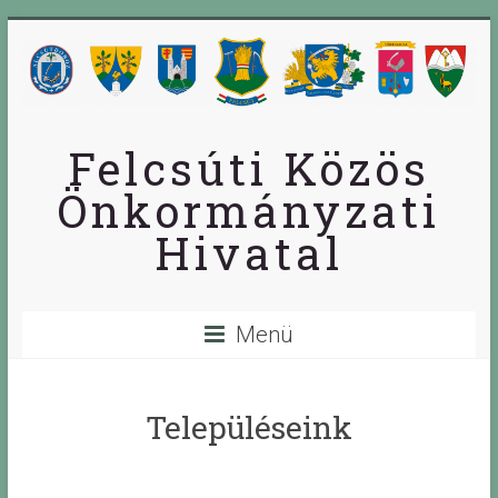
Skip
to
content
Felcsúti Közös
Önkormányzati
Hivatal
Menü
Településeink