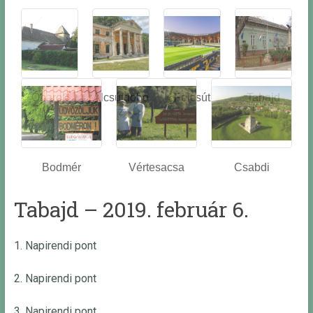
Óbarok
Alcsútdobo
Felcsút
Tabajd
z
Bodmér
Vértesacsa
Csabdi
Tabajd – 2019. február 6.
1. Napirendi pont
2. Napirendi pont
3. Napirendi pont