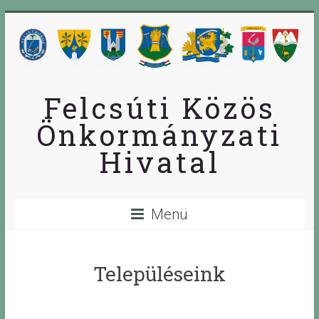
Skip
to
content
Felcsúti Közös
Önkormányzati
Hivatal
Menü
Településeink