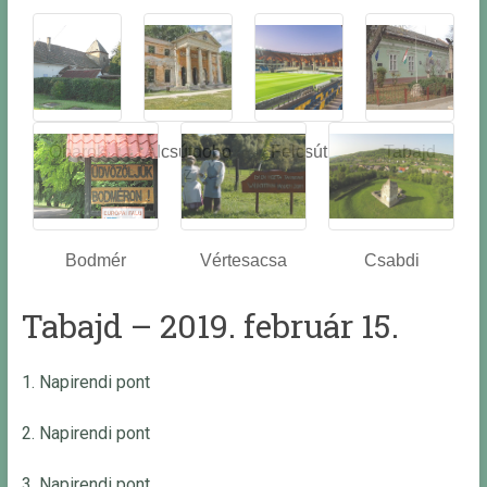
Óbarok
Alcsútdobo
Felcsút
Tabajd
z
Bodmér
Vértesacsa
Csabdi
Tabajd – 2019. február 15.
1. Napirendi pont
2. Napirendi pont
3. Napirendi pont