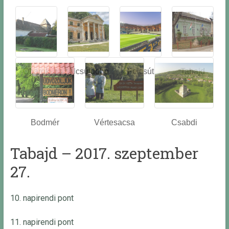
Óbarok
Alcsútdobo
Felcsút
Tabajd
z
Bodmér
Vértesacsa
Csabdi
Tabajd – 2017. szeptember
27.
10. napirendi pont
11. napirendi pont