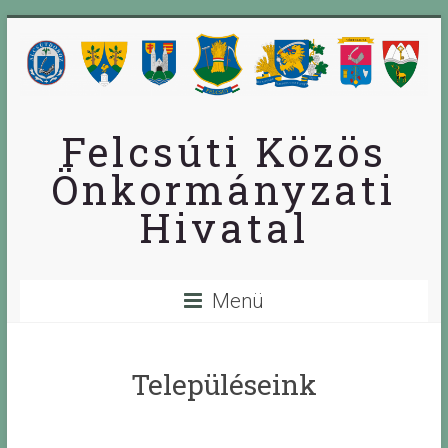
Skip
to
content
Felcsúti Közös
Önkormányzati
Hivatal
Menü
Településeink