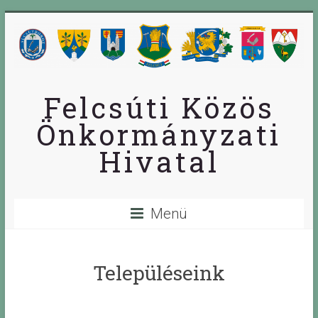
Skip
to
content
Felcsúti Közös
Önkormányzati
Hivatal
Menü
Településeink