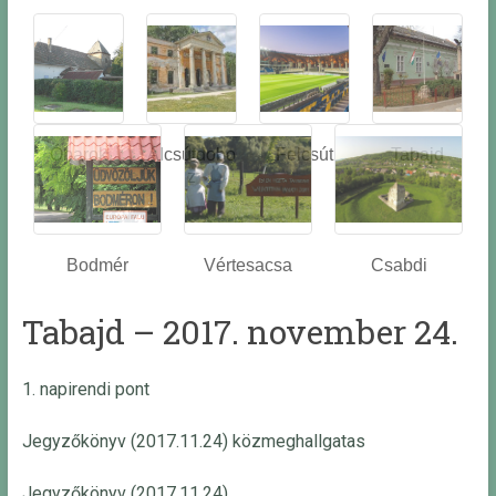
Óbarok
Alcsútdobo
Felcsút
Tabajd
z
Bodmér
Vértesacsa
Csabdi
Tabajd – 2017. november 24.
1. napirendi pont
Jegyzőkönyv (2017.11.24) közmeghallgatas
Jegyzőkönyv (2017.11.24)