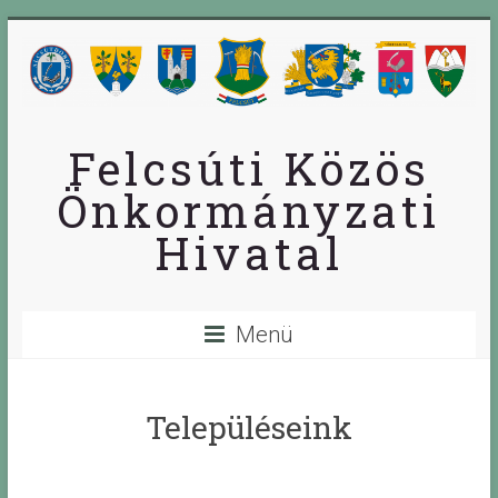
Skip
to
content
Felcsúti Közös
Önkormányzati
Hivatal
Menü
Településeink