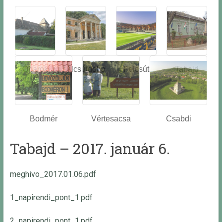
Óbarok
Alcsútdobo
Felcsút
Tabajd
z
Bodmér
Vértesacsa
Csabdi
Tabajd – 2017. január 6.
meghivo_2017.01.06.pdf
1_napirendi_pont_1.pdf
2_napirendi_pont_1.pdf