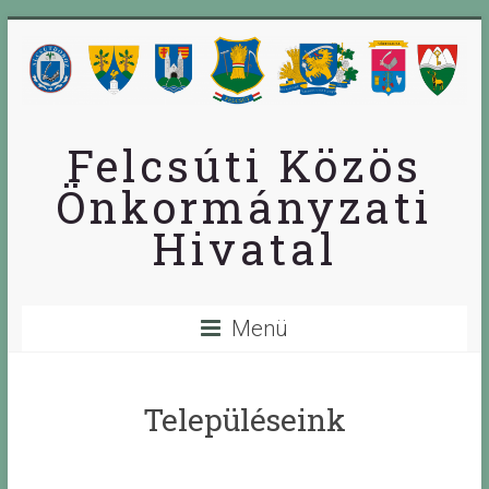
Skip
to
content
Felcsúti Közös
Önkormányzati
Hivatal
Menü
Településeink