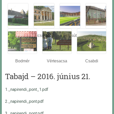
Óbarok
Alcsútdobo
Felcsút
Tabajd
z
Bodmér
Vértesacsa
Csabdi
Tabajd – 2016. június 21.
1._napirendi_pont_1.pdf
2._napirendi_pont.pdf
3._napirendi_pont.pdf