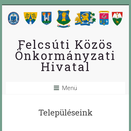
Skip
to
content
Felcsúti Közös
Önkormányzati
Hivatal
Menü
Településeink