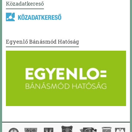
Közadatkereső
Egyenlő Bánásmód Hatóság