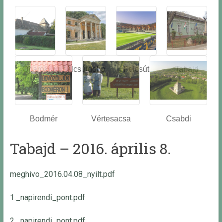
Óbarok
Alcsútdobo
Felcsút
Tabajd
z
Bodmér
Vértesacsa
Csabdi
Tabajd – 2016. április 8.
meghivo_2016.04.08_nyilt.pdf
1._napirendi_pont.pdf
2._napirendi_pont.pdf