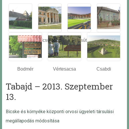
Óbarok
Alcsútdobo
Felcsút
Tabajd
z
Bodmér
Vértesacsa
Csabdi
Tabajd – 2013. Szeptember
13.
Bicske és környéke központi orvosi ügyeleti társulási
megállapodás módosítása