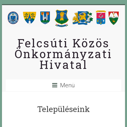
Skip
to
content
Felcsúti Közös
Önkormányzati
Hivatal
Menü
Településeink