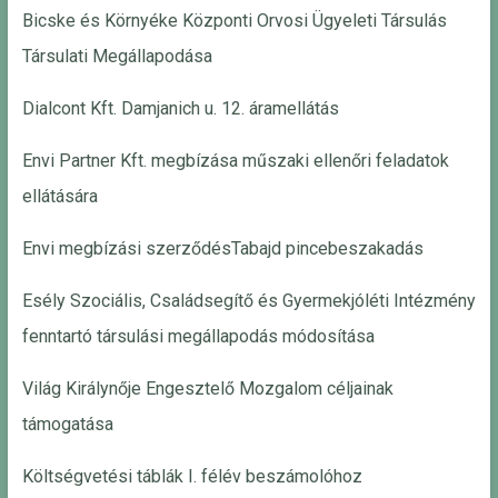
Bicske és Környéke Központi Orvosi Ügyeleti Társulás
Társulati Megállapodása
Dialcont Kft. Damjanich u. 12. áramellátás
Envi Partner Kft. megbízása műszaki ellenőri feladatok
ellátására
Envi megbízási szerződésTabajd pincebeszakadás
Esély Szociális, Családsegítő és Gyermekjóléti Intézmény
fenntartó társulási megállapodás módosítása
Világ Királynője Engesztelő Mozgalom céljainak
támogatása
Költségvetési táblák I. félév beszámolóhoz