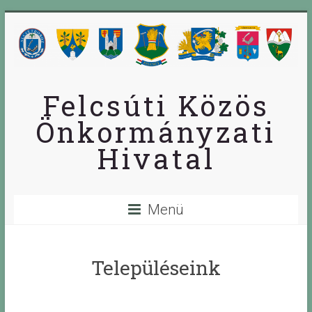
Skip
to
content
Felcsúti Közös
Önkormányzati
Hivatal
Menü
Településeink