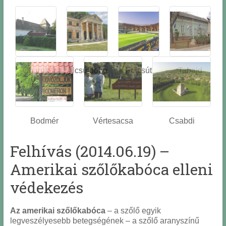
Óbarok
Alcsútdobo
Felcsút
Tabajd
z
Bodmér
Vértesacsa
Csabdi
Felhívás (2014.06.19) –
Amerikai szőlőkabóca elleni
védekezés
Az amerikai szőlőkabóca
– a szőlő egyik
legveszélyesebb betegségének – a szőlő aranyszínű