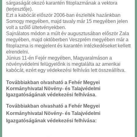
sárgaságát okozó karantén fitoplazmának a vektora
(terjesztője).
Ezt a kabócát először 2006-ban észlelték hazánkban
Somogy megyében, majd tavaly már 15 megyében jelen
volt a szőlő ültetvényekben.
Sajnálatos módon a múlt év augusztusában először Zala
megyében, majd októberben Veszprém megyében már a
fitoplazma is megjelent és karantén intézkedéseket kellett
elrendelni.
Június 11-én Fejér megyében, Magyaralmáson a
növényvédelmi felügyelőnk is megtalálta az amerikai
kabócát, ezért egy védekezési felhívás lett összeállítva.
Továbbiakban olvasható a Fehér Megyei
Kormányhivatal Növény- és Talajvédelmi
Igazgatóságának védekezési felhívása.
Továbbiakban olvasható a Fehér Megyei
Kormányhivatal Növény- és Talajvédelmi
Igazgatóságának védekezési felhívása: