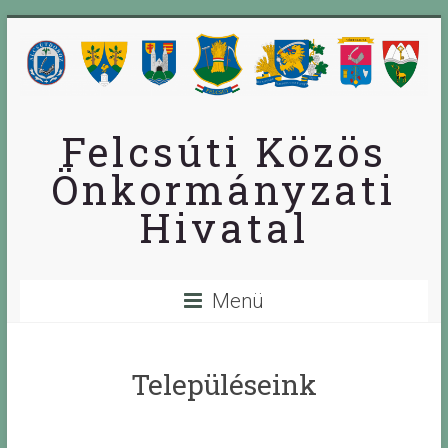
Skip
to
content
Felcsúti Közös
Önkormányzati
Hivatal
Menü
Településeink