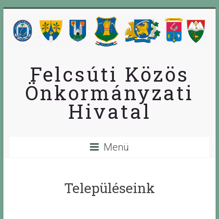
Skip
to
content
Felcsúti Közös
Önkormányzati
Hivatal
Menü
Településeink