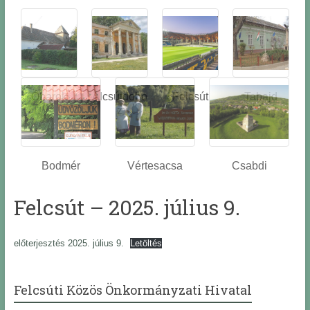
Óbarok
Alcsútdobo
Felcsút
Tabajd
z
Bodmér
Vértesacsa
Csabdi
Felcsút – 2025. július 9.
előterjesztés 2025. július 9.
Letöltés
Felcsúti Közös Önkormányzati Hivatal