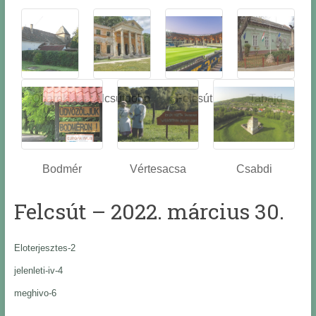
Óbarok
Alcsútdobo
Felcsút
Tabajd
z
Bodmér
Vértesacsa
Csabdi
Felcsút – 2022. március 30.
Eloterjesztes-2
jelenleti-iv-4
meghivo-6