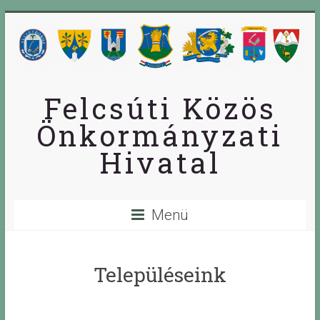
Skip
to
content
Felcsúti Közös
Önkormányzati
Hivatal
Menü
Településeink