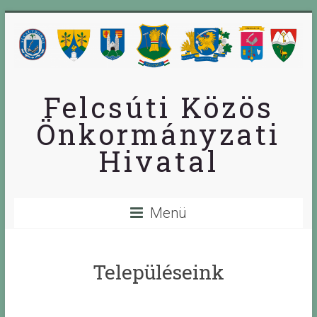
Skip
to
content
Felcsúti Közös
Önkormányzati
Hivatal
Menü
Településeink