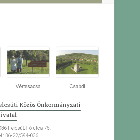
Vértesacsa
Csabdi
elcsúti Közös Önkormányzati
ivatal
086 Felcsút, Fő utca 75.
el.: 06-22/594-036