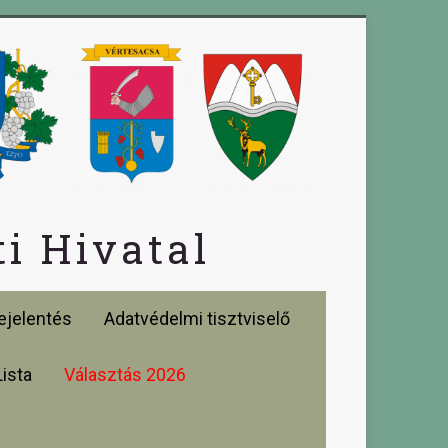
i Hivatal
jelentés
Adatvédelmi tisztviselő
Lista
Választás 2026