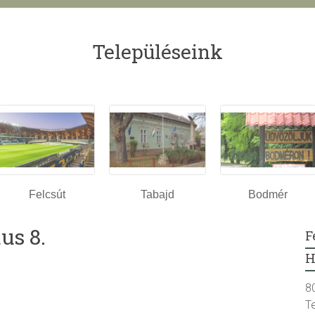
Településeink
Felcsút
Tabajd
Bodmér
us 8.
F
H
8
T