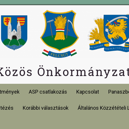
 Közös Önkormányzat
etmények
ASP csatlakozás
Kapcsolat
Panaszbe
ntézés
Korábbi választások
Általános Közzétételi 