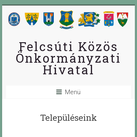
Skip
to
content
Felcsúti Közös
Önkormányzati
Hivatal
Menü
Településeink