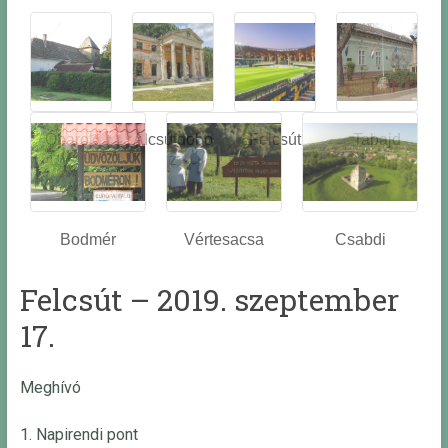
Óbarok
Alcsútdobo
Felcsút
Tabajd
z
Bodmér
Vértesacsa
Csabdi
Felcsút – 2019. szeptember
17.
Meghívó
1. Napirendi pont