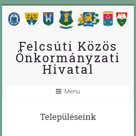
Skip
to
content
Felcsúti Közös
Önkormányzati
Hivatal
Menü
Településeink