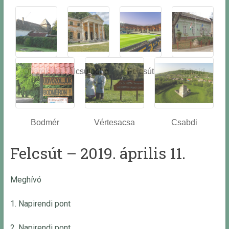
Óbarok
Alcsútdobo
Felcsút
Tabajd
z
Bodmér
Vértesacsa
Csabdi
Felcsút – 2019. április 11.
Meghívó
1. Napirendi pont
2. Napirendi pont