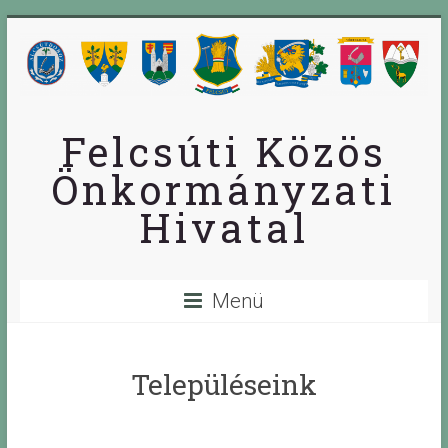
Skip
to
content
Felcsúti Közös
Önkormányzati
Hivatal
Menü
Településeink