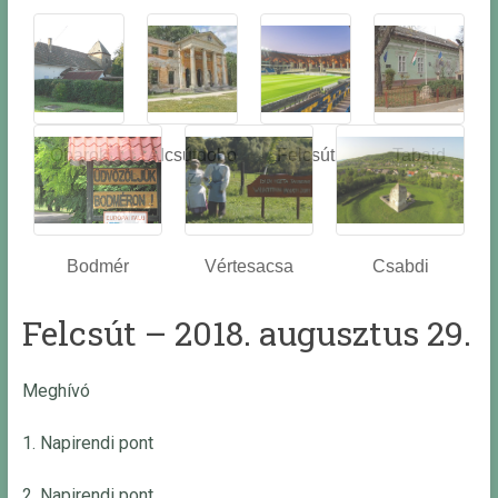
Óbarok
Alcsútdobo
Felcsút
Tabajd
z
Bodmér
Vértesacsa
Csabdi
Felcsút – 2018. augusztus 29.
Meghívó
1. Napirendi pont
2. Napirendi pont