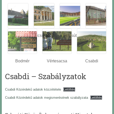
Óbarok
Alcsútdobo
Felcsút
Tabajd
z
Bodmér
Vértesacsa
Csabdi
Csabdi – Szabályzatok
Csabdi Közérdekű adatok közzététele
Letöltés
Csabdi Közérdekű adatok megismerésének szabályzata
Letöltés