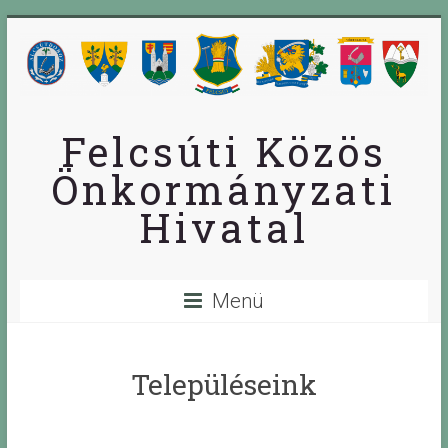
Skip
to
content
Felcsúti Közös
Önkormányzati
Hivatal
Menü
Településeink