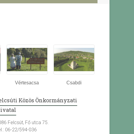
Vértesacsa
Csabdi
elcsúti Közös Önkormányzati
ivatal
086 Felcsút, Fő utca 75.
el.: 06-22/594-036