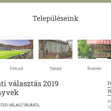
Településeink
Felcsút
Tabajd
Bodmér
i választás 2019
F
nyvek
H
8
STER VÁLASZTÁSÁRÓL
T