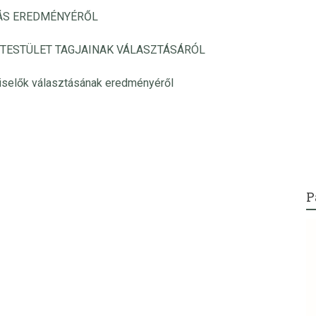
ÁS EREDMÉNYÉRŐL
-TESTÜLET TAGJAINAK VÁLASZTÁSÁRÓL
iselők választásának eredményéről
P