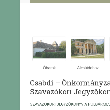
Óbarok
Alcsútdoboz
Csabdi – Önkormányzat
Szavazóköri Jegyzőkö
SZAVAZÓKÖRI JEGYZŐKÖNYV A POLGÁRME