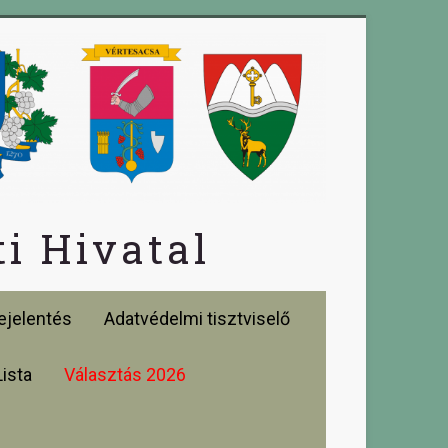
i Hivatal
jelentés
Adatvédelmi tisztviselő
Lista
Választás 2026