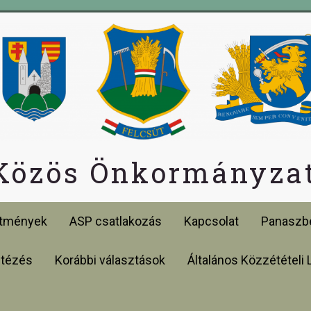
 Közös Önkormányzat
etmények
ASP csatlakozás
Kapcsolat
Panaszbe
ntézés
Korábbi választások
Általános Közzétételi 