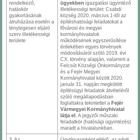
rendelkező,
ügyekben
igazgatási ügyintéző
hatáskör
Illetékességi terület: Csabdi
gyakorlásának
község 2020. március 1-től az
átruházása esetén a
építéshatósági feladatokat a
ténylegesen eljáró
fővárosi és megyei
szerv illetékességi
kormányhivatalok
területe
működésének egyszerűsítése
érdekében egyes törvények
módosításáról szóló 2019. évi
CX. törvény alapján, valamint a
Felcsút Községi Önkormányzat
és a Fejér Megyei
Kormányhivatal között 2020.
január 31. napján megkötött
építésügyi feladatok átvételéről
szóló megállapodásban
foglaltakra tekintettel a
Fejér
Vármegyei Kormányhivatal
látja el.
A jegyzői műszaki
feladatkör (hatósági ügyintézés)
maradt a hivatalunkban.
3. Az
Ügytípusonként eltérő, az adott