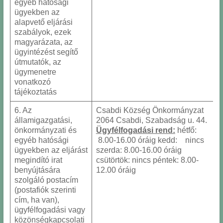
egyéb hatósági
ügyekben az
alapvető eljárási
szabályok, ezek
magyarázata, az
ügyintézést segítő
útmutatók, az
ügymenetre
vonatkozó
tájékoztatás
6. Az
Csabdi Község Önkormányzat
államigazgatási,
2064 Csabdi, Szabadság u. 44.
önkormányzati és
Ügyfélfogadási rend:
hétfő:
egyéb hatósági
8.00-16.00 óráig kedd: nincs
ügyekben az eljárást
szerda: 8.00-16.00 óráig
megindító irat
csütörtök: nincs péntek: 8.00-
benyújtására
12.00 óráig
szolgáló postacím
(postafiók szerinti
cím, ha van),
ügyfélfogadási vagy
közönségkapcsolati