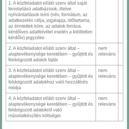
1. A közfeladatot ellátó szerv által saját
fenntartású adatbázisok, illetve
nyilvántartások leíró (név, formátum, az
adatkezelés célja, jogalapja, időtartama,
az érintettek köre, az adatok forrása,
kérdőíves adatfelvétel esetén a kitöltetlen
kérdőív) jegyzéke
2. A közfeladatot ellátó szerv által –
nem
alaptevékenysége keretében – gyűjtött és
releváns
feldolgozott adatok fajtái
3. A közfeladatot ellátó szerv által –
nem
alaptevékenysége keretében – gyűjtött és
releváns
feldolgozott adatokhoz való hozzáférés
módja
4. A közfeladatot ellátó szerv által –
nem
alaptevékenysége keretében – gyűjtött és
releváns
feldolgozott adatokról való
másolatkészítés költségei