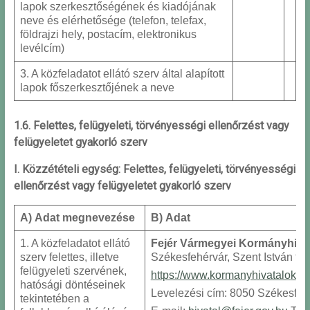
lapok szerkesztőségének és kiadójának
neve és elérhetősége (telefon, telefax,
földrajzi hely, postacím, elektronikus
levélcím)
3. A közfeladatot ellátó szerv által alapított
lapok főszerkesztőjének a neve
1.6. Felettes, felügyeleti, törvényességi ellenőrzést vagy
felügyeletet gyakorló szerv
I. Közzétételi egység: Felettes, felügyeleti, törvényességi
ellenőrzést vagy felügyeletet gyakorló szerv
A) Adat megnevezése
B) Adat
1. A közfeladatot ellátó
Fejér Vármegyei Kormányhiva
szerv felettes, illetve
Székesfehérvár, Szent István tér
felügyeleti szervének,
https://www.kormanyhivatalo
k
.h
hatósági döntéseinek
Levelezési cím: 8050 Székesfehé
tekintetében a