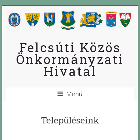
Skip
to
content
Felcsúti Közös
Önkormányzati
Hivatal
Menü
Településeink