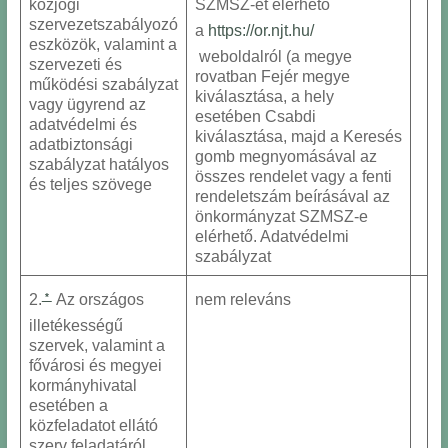
közjogi
SZMSZ-ét elérhető
szervezetszabályozó
a
https://or.njt.hu/
eszközök, valamint a
weboldalról (a megye
szervezeti és
rovatban Fejér megye
működési szabályzat
kiválasztása, a hely
vagy ügyrend az
esetében Csabdi
adatvédelmi és
kiválasztása, majd a Keresés
adatbiztonsági
gomb megnyomásával az
szabályzat hatályos
összes rendelet vagy a fenti
és teljes szövege
rendeletszám beírásával az
önkormányzat SZMSZ-e
elérhető. Adatvédelmi
szabályzat
*
2.
Az országos
nem releváns
illetékességű
szervek, valamint a
fővárosi és megyei
kormányhivatal
esetében a
közfeladatot ellátó
szerv feladatáról,