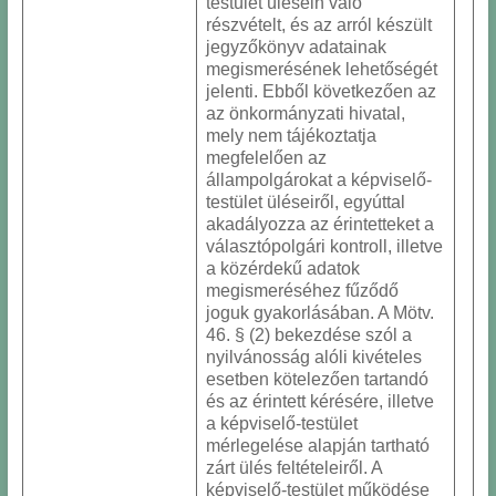
testület ülésein való
részvételt, és az arról készült
jegyzőkönyv adatainak
megismerésének lehetőségét
jelenti. Ebből következően az
az önkormányzati hivatal,
mely nem tájékoztatja
megfelelően az
állampolgárokat a képviselő-
testület üléseiről, egyúttal
akadályozza az érintetteket a
választópolgári kontroll, illetve
a közérdekű adatok
megismeréséhez fűződő
joguk gyakorlásában. A Mötv.
46. § (2) bekezdése szól a
nyilvánosság alóli kivételes
esetben kötelezően tartandó
és az érintett kérésére, illetve
a képviselő-testület
mérlegelése alapján tartható
zárt ülés feltételeiről. A
képviselő-testület működése