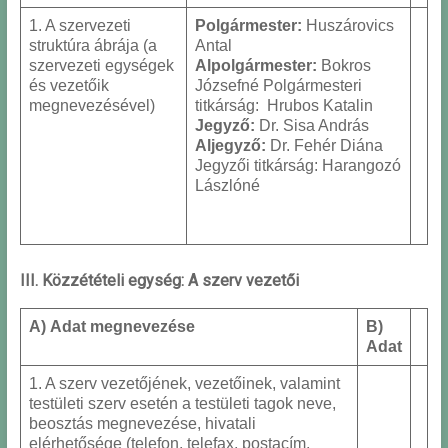
1. A szervezeti
Polgármester:
Huszárovics
struktúra ábrája (a
Antal
szervezeti egységek
Alpolgármester:
Bokros
és vezetőik
Józsefné Polgármesteri
megnevezésével)
titkárság: Hrubos Katalin
Jegyző:
Dr. Sisa András
Aljegyző:
Dr. Fehér Diána
Jegyzői titkárság: Harangozó
Lászlóné
III. Közzétételi egység: A szerv vezetői
A) Adat megnevezése
B)
Adat
1. A szerv vezetőjének, vezetőinek, valamint
testületi szerv esetén a testületi tagok neve,
beosztás megnevezése, hivatali
elérhetősége (telefon, telefax, postacím,