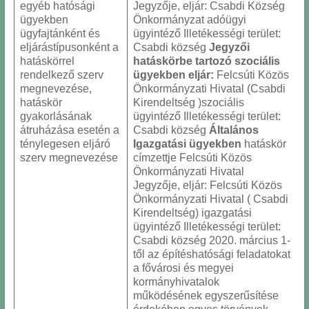
egyéb hatósági
Jegyzője, eljár: Csabdi Község
ügyekben
Önkormányzat adóügyi
ügyfajtánként és
ügyintéző Illetékességi terület:
eljárástípusonként a
Csabdi község
Jegyzői
hatáskörrel
hatáskörbe tartozó szociális
rendelkező szerv
ügyekben eljár:
Felcsúti Közös
megnevezése,
Önkormányzati Hivatal (Csabdi
hatáskör
Kirendeltség )szociális
gyakorlásának
ügyintéző Illetékességi terület:
átruházása esetén a
Csabdi község
Általános
ténylegesen eljáró
Igazgatási ügyekben
hatáskör
szerv megnevezése
címzettje Felcsúti Közös
Önkormányzati Hivatal
Jegyzője, eljár: Felcsúti Közös
Önkormányzati Hivatal ( Csabdi
Kirendeltség) igazgatási
ügyintéző Illetékességi terület:
Csabdi község 2020. március 1-
től az építéshatósági feladatokat
a fővárosi és megyei
kormányhivatalok
működésének egyszerűsítése