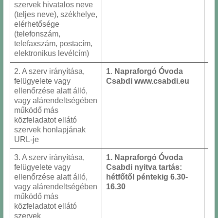
szervek hivatalos neve
(teljes neve), székhelye,
elérhetősége
(telefonszám,
telefaxszám, postacím,
elektronikus levélcím)
2. A szerv irányítása,
1
.
Napraforgó Óvoda
felügyelete vagy
Csabdi
www.csabdi.eu
ellenőrzése alatt álló,
vagy alárendeltségében
működő más
közfeladatot ellátó
szervek honlapjának
URL-je
3. A szerv irányítása,
1. Napraforgó Óvoda
felügyelete vagy
Csabdi
nyitva tartás:
ellenőrzése alatt álló,
hétfőtől péntekig
6.30-
vagy alárendeltségében
16.30
működő más
közfeladatot ellátó
szervek