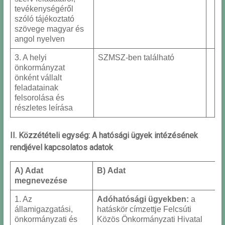
tevékenységéről
szóló tájékoztató
szövege magyar és
angol nyelven
3. A helyi
SZMSZ-ben található
önkormányzat
önként vállalt
feladatainak
felsorolása és
részletes leírása
II. Közzétételi egység: A hatósági ügyek intézésének
rendjével kapcsolatos adatok
A) Adat
B) Adat
megnevezése
1. Az
Adóhatósági ügyekben:
a
államigazgatási,
hatáskör címzettje Felcsúti
önkormányzati és
Közös Önkormányzati Hivatal