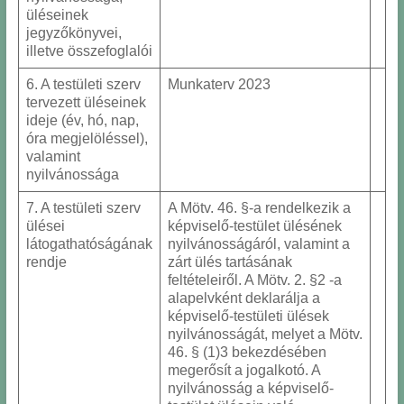
üléseinek
jegyzőkönyvei,
illetve összefoglalói
6. A testületi szerv
Munkaterv 2023
tervezett üléseinek
ideje (év, hó, nap,
óra megjelöléssel),
valamint
nyilvánossága
7. A testületi szerv
A Mötv. 46. §-a rendelkezik a
ülései
képviselő-testület ülésének
látogathatóságának
nyilvánosságáról, valamint a
rendje
zárt ülés tartásának
feltételeiről. A Mötv. 2. §2 -a
alapelvként deklarálja a
képviselő-testületi ülések
nyilvánosságát, melyet a Mötv.
46. § (1)3 bekezdésében
megerősít a jogalkotó. A
nyilvánosság a képviselő-