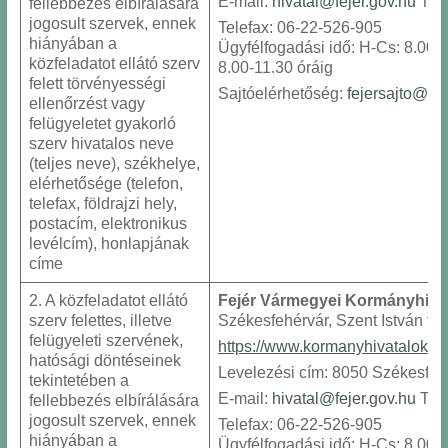
E-mail:
hivatal@fejer.gov.hu
Tele
fellebbezés elbírálására
jogosult szervek, ennek
Telefax: 06-22-526-905
hiányában a
Ügyfélfogadási idő: H-Cs: 8.00-1
közfeladatot ellátó szerv
8.00-11.30 óráig
felett törvényességi
Sajtóelérhetőség:
fejersajto@fej
ellenőrzést vagy
felügyeletet gyakorló
szerv hivatalos neve
(teljes neve), székhelye,
elérhetősége (telefon,
telefax, földrajzi hely,
postacím, elektronikus
levélcím), honlapjának
címe
2. A közfeladatot ellátó
Fejér Vármegyei Kormányhiva
szerv felettes, illetve
Székesfehérvár, Szent István tér
felügyeleti szervének,
https://www.kormanyhivatalo
k
.h
hatósági döntéseinek
Levelezési cím: 8050 Székesfehé
tekintetében a
E-mail:
hivatal@fejer.gov.hu
Tele
fellebbezés elbírálására
jogosult szervek, ennek
Telefax: 06-22-526-905
hiányában a
Ügyfélfogadási idő: H-Cs: 8.00-1