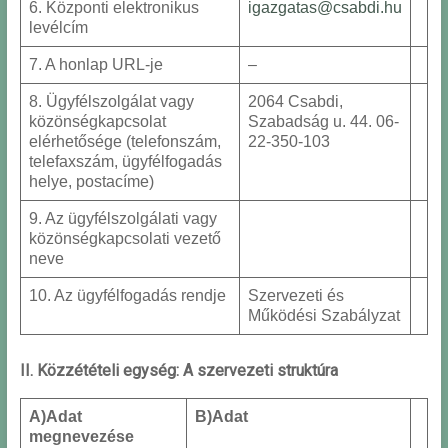
6. Központi elektronikus
igazgatas@csabdi.hu
levélcím
7. A honlap URL-je
–
8. Ügyfélszolgálat vagy
2064 Csabdi,
közönségkapcsolat
Szabadság u. 44. 06-
elérhetősége (telefonszám,
22-350-103
telefaxszám, ügyfélfogadás
helye, postacíme)
9. Az ügyfélszolgálati vagy
közönségkapcsolati vezető
neve
10. Az ügyfélfogadás rendje
Szervezeti és
Működési Szabályzat
II. Közzétételi egység: A szervezeti struktúra
A)
Adat
B)
Adat
megnevezése