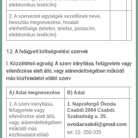
elektronikus levélcím)
2. A szervezeti egységek vezetőinek neve,
beosztás megnevezése, hivatali
elérhetősége (telefon, telefax, postacím,
elektronikus levélcím)
1.2. A felügyelt költségvetési szervek
I. Közzétételi egység:
A szerv irányítása, felügyelete vagy
ellenőrzése alatt álló, vagy alárendeltségében működő
más közfeladatot ellátó szerv
A
)
Adat megnevezése
B) Adat
1. A szerv irányítása,
1.
Napraforgó Óvoda
felügyelete vagy
Csabdi
2064 Csabdi,
ellenőrzése alatt álló,
Szabadság u. 35.
vagy alárendeltségében
ovodacsabdi@gmail.com
működő más
tel: 22- 350-335
közfeladatot ellátó