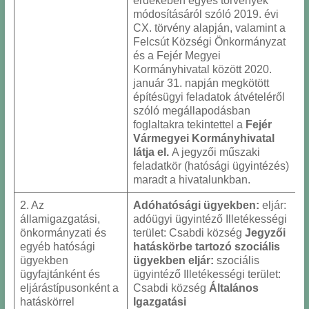
érdekében egyes törvények
módosításáról szóló 2019. évi
CX. törvény alapján, valamint a
Felcsút Községi Önkormányzat
és a Fejér Megyei
Kormányhivatal között 2020.
január 31. napján megkötött
építésügyi feladatok átvételéről
szóló megállapodásban
foglaltakra tekintettel a
Fejér
Vármegyei Kormányhivatal
látja el.
A jegyzői műszaki
feladatkör (hatósági ügyintézés)
maradt a hivatalunkban.
2. Az
Adóhatósági ügyekben:
eljár:
államigazgatási,
adóügyi ügyintéző Illetékességi
önkormányzati és
terület: Csabdi község
Jegyzői
egyéb hatósági
hatáskörbe tartozó szociális
ügyekben
ügyekben eljár:
szociális
ügyfajtánként és
ügyintéző Illetékességi terület:
eljárástípusonként a
Csabdi község
Általános
hatáskörrel
Igazgatási