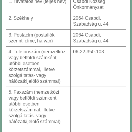
1. Hivatalos név (teljes név)
Csabdi Község
Önkormányzat
2. Székhely
2064 Csabdi,
Szabadság u. 44.
3. Postacím (postafiók
2064 Csabdi,
szerinti címe, ha van)
Szabadság u. 44.
4. Telefonszám (nemzetközi
06-22-350-103
vagy belföldi számként,
utóbbi esetben
körzetszámmal, illetve
szolgáltatás- vagy
hálózatkijelölő számmal)
5. Faxszám (nemzetközi
vagy belföldi számként,
utóbbi esetben
körzetszámmal, illetve
szolgáltatás- vagy
hálózatkijelölő számmal)