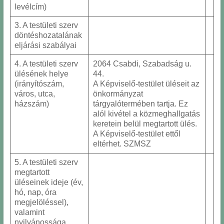
levélcím)
3. A testületi szerv
döntéshozatalának
eljárási szabályai
4. A testületi szerv
2064 Csabdi, Szabadság u.
ülésének helye
44.
(irányítószám,
A Képviselő-testület üléseit az
város, utca,
önkormányzat
házszám)
tárgyalótermében tartja. Ez
alól kivétel a közmeghallgatás
keretein belül megtartott ülés.
A Képviselő-testület ettől
eltérhet. SZMSZ
5. A testületi szerv
megtartott
üléseinek ideje (év,
hó, nap, óra
megjelöléssel),
valamint
nyilvánossága,