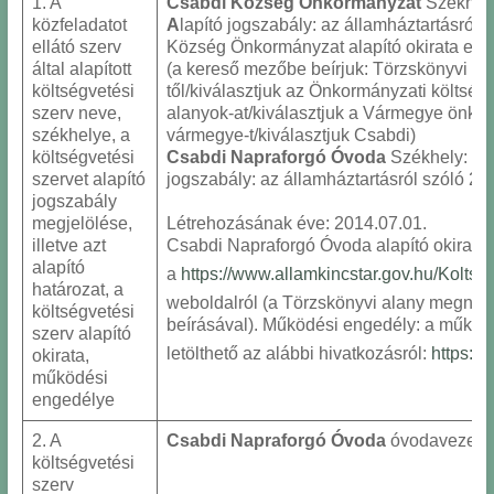
1. A
Csabdi Község Önkormányzat
Székhely
közfeladatot
A
lapító jogszabály: az államháztartásról 
ellátó szerv
Község Önkormányzat alapító okirata elér
által alapított
(a kereső mezőbe beírjuk: Törzskönyvi nyi
költségvetési
től/kiválasztjuk az Önkormányzati költségv
szerv neve,
alanyok-at/kiválasztjuk a Vármegye önkorm
székhelye, a
vármegye-t/kiválasztjuk Csabdi)
költségvetési
Csabdi Napraforgó Óvoda
Székhely: 206
szervet alapító
jogszabály: az államháztartásról szóló 201
jogszabály
megjelölése,
Létrehozásának éve: 2014.07.01.
illetve azt
Csabdi Napraforgó Óvoda alapító okirata 
alapító
a
https://www.allamkincstar.gov.hu/Koltse
határozat, a
weboldalról (a Törzskönyvi alany megne
költségvetési
beírásával). Működési engedély: a működő
szerv alapító
letölthető az alábbi hivatkozásról:
https://
okirata,
működési
engedélye
2. A
Csabdi Napraforgó Óvoda
óvodavezető:
költségvetési
szerv