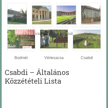
Óbarok
Alcsútdobo
Felcsút
Tabajd
z
Bodmér
Vértesacsa
Csabdi
Csabdi – Általános
Közzétételi Lista