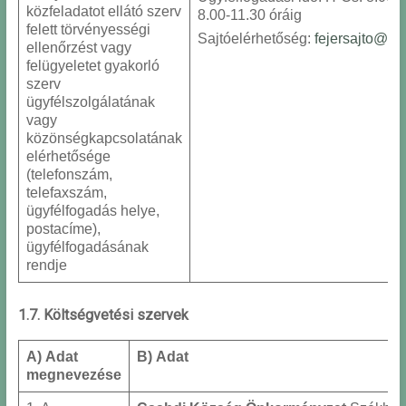
közfeladatot ellátó szerv
8.00-11.30 óráig
felett törvényességi
Sajtóelérhetőség:
fejersajto@fej
ellenőrzést vagy
felügyeletet gyakorló
szerv
ügyfélszolgálatának
vagy
közönségkapcsolatának
elérhetősége
(telefonszám,
telefaxszám,
ügyfélfogadás helye,
postacíme),
ügyfélfogadásának
rendje
1.7. Költségvetési szervek
A) Adat
B) Adat
megnevezése