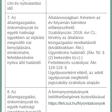
cím és nyitvatartási
idő
7. Az
Általánosságban: Kérelem az
államigazgatási,
év folyamán bármikor
önkormányzati és
előterjeszthető.
egyéb hatósági
Szabályozás: 2016. évi CL.
ügyekben az eljárást
törvény az általános
megindító irat
közigazgatási rendtartásról
benyújtására,
(továbbiakban: Ákr.)
elintézésére,
Ügyintézési határidő: (Ákr. 50. §
fellebbezésére
(2) bekezdés b)-c) )
nyitva álló határidő
Fellebbezés szabályai: Ákr.
118-119. §
Ügytípusonként eltérő, az adott
ügytípusnak megfelelő
jogszabály szabályai alapján
8. Az
A formanyomtatványok
államigazgatási,
letölthetőségének biztosításával
önkormányzati és
https://felcsut.hu/Nyomtatvanyok
egyéb hatósági
ügyekben használt