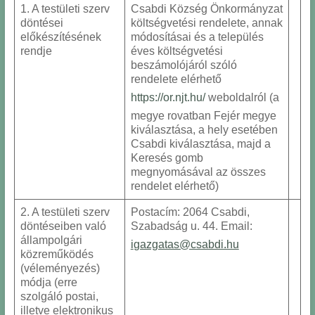
1. A testületi szerv
Csabdi Község Önkormányzat
döntései
költségvetési rendelete, annak
előkészítésének
módosításai és a település
rendje
éves költségvetési
beszámolójáról szóló
rendelete elérhető
https://or.njt.hu/
weboldalról (a
megye rovatban Fejér megye
kiválasztása, a hely esetében
Csabdi kiválasztása, majd a
Keresés gomb
megnyomásával az összes
rendelet elérhető)
2. A testületi szerv
Postacím: 2064 Csabdi,
döntéseiben való
Szabadság u. 44. Email:
állampolgári
i
gazgatas@csabdi.hu
közreműködés
(véleményezés)
módja (erre
szolgáló postai,
illetve elektronikus