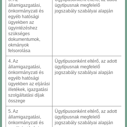
államigazgatási,
ügytípusnak megfelelő
önkormányzati és
jogszabály szabályai alapján
egyéb hatósági
ügyekben az
ügyintézéshez
szükséges
dokumentumok,
okmányok
felsorolása
4. Az
Ügytípusonként eltérő, az adott
államigazgatási,
ügytípusnak megfelelő
önkormányzati és
jogszabály szabályai alapján
egyéb hatósági
ügyekben az eljárási
illetékek, igazgatási
szolgáltatási díjak
összege
5. Az
Ügytípusonként eltérő, az adott
államigazgatási,
ügytípusnak megfelelő
önkormányzati és
jogszabály szabályai alapján