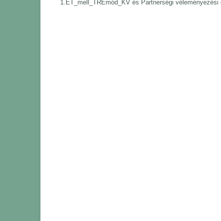
1.ET_mell_TREmód_KV és Partnerségi véleményezési e