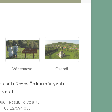
Vértesacsa
Csabdi
elcsúti Közös Önkormányzati
ivatal
086 Felcsút, Fő utca 75.
el.: 06-22/594-036