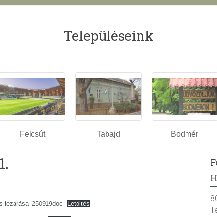
Településeink
Felcsút
Tabajd
Bodmér
1.
F
H
8
ás lezárása_250919doc
Letöltés
T