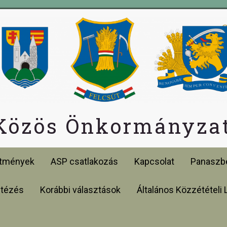
 Közös Önkormányzat
etmények
ASP csatlakozás
Kapcsolat
Panaszbe
ntézés
Korábbi választások
Általános Közzétételi 