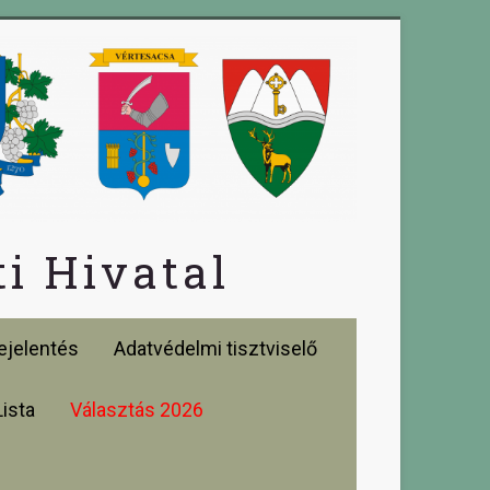
i Hivatal
jelentés
Adatvédelmi tisztviselő
Lista
Választás 2026