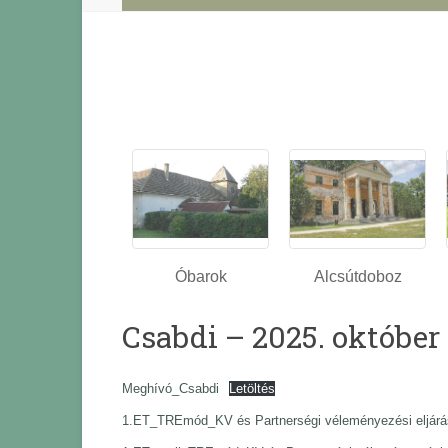
Óbarok
Alcsútdoboz
Csabdi – 2025. október 
Meghívó_Csabdi
Letöltés
1.ET_TREmód_KV és Partnerségi véleményezési eljár